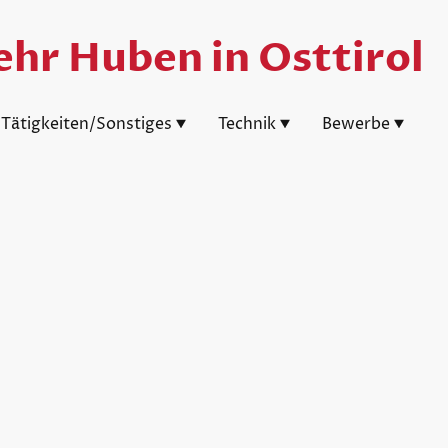
hr Huben in Osttirol
Tätigkeiten/Sonstiges
Technik
Bewerbe
mmandant
cas Heinz