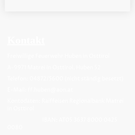
Kontakt
Freiwillige Feuerwehr Huben in Osttirol
A-9971 Matrei in Osttirol, Huben 52
Telefon: 04872/5600 (nicht ständig besetzt)
E-Mail: ff.huben@aon.at
Kontodaten: Raiffeisen Regionalbank Matrei
in Osttirol
IBAN: AT05 3637 8000 0425
0080