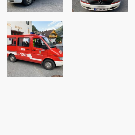
©Freiwillige Feuerwehr Huben i.O. - Alle Rechte vorbehalten