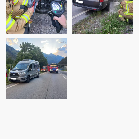
©Freiwillige Feuerwehr Huben i.O. - Alle Rechte vorbehalten